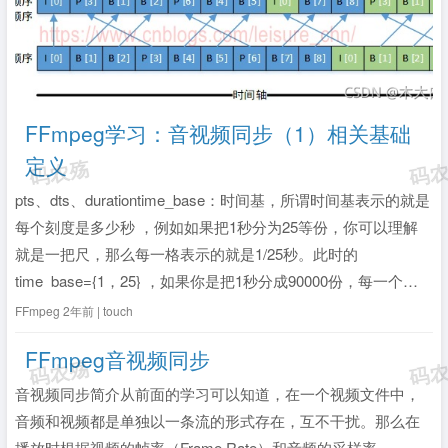
FFmpeg学习：音视频同步（1）相关基础
定义
pts、dts、durationtime_base：时间基，所谓时间基表示的就是
每个刻度是多少秒 ，例如如果把1秒分为25等份，你可以理解
就是一把尺，那么每一格表示的就是1/25秒。此时的
time_base={1，25} ，如果你是把1秒分成90000份，每一个刻
度就是1/90000秒，此时的time_base={1，90000}。在ffmpeg
FFmpeg
2年前 | touch
中。av_q...
全文》
FFmpeg音视频同步
音视频同步简介从前面的学习可以知道，在一个视频文件中，
音频和视频都是单独以一条流的形式存在，互不干扰。那么在
播放时根据视频的帧率（Frame Rate）和音频的采样率