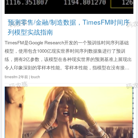
预测零售/金融/制造数据，TimesFM时间序
列模型实战指南
TimesFM是Google Research开发的一个预训练时间序列基础
模型，使用包含1000亿现实世界时间序列数据集进行了预训
练，拥有2亿参数，该模型在各种现实世界的预测基准上展现出
令人印象深刻的零样本性能。零样本性能，指模型在没有接受
过任何特定任务训练数据的情况下，对该任务的预测能力。本
timesfm
2年前 | touch
文将通过使用TimesFM模型对月度进口普通化妆品备案数进行
预测来...
全文》