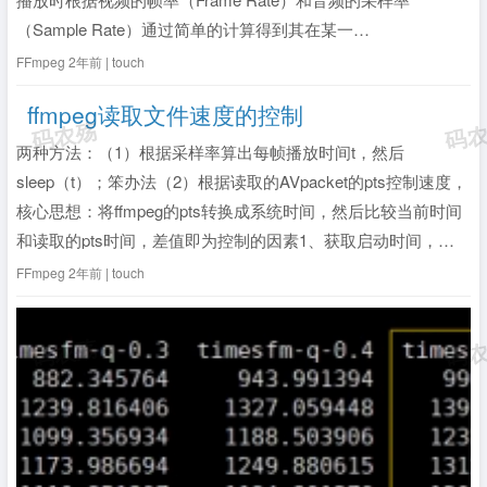
（Sample Rate）通过简单的计算得到其在某一
Frame（Sample）的播放时间分别播放，**理论**上应该是同步
FFmpeg
2年前 | touch
的。但是由于机器运行速度，解码效率等等因素影响，很有可
ffmpeg读取文件速度的控制
能出现音...
全文》
两种方法：（1）根据采样率算出每帧播放时间t，然后
sleep（t）；笨办法（2）根据读取的AVpacket的pts控制速度，
核心思想：将ffmpeg的pts转换成系统时间，然后比较当前时间
和读取的pts时间，差值即为控制的因素1、获取启动时间，
start_time = av_gettime();2、转换avpacket的ptsAVRational ...
FFmpeg
2年前 | touch
全文》